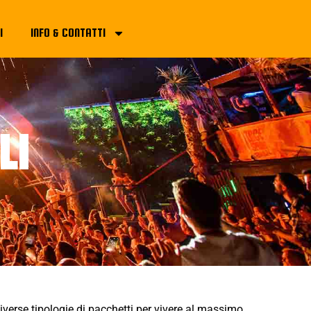
I
INFO & CONTATTI
LI
verse tipologie di pacchetti per vivere al massimo