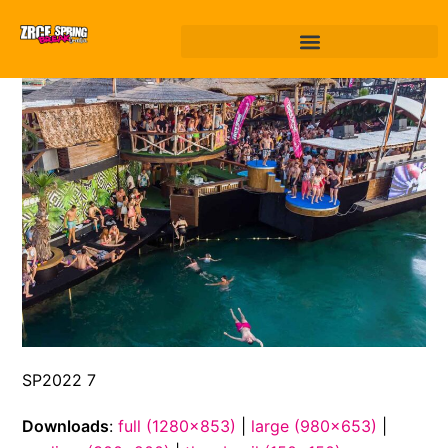
SP2022 7
Downloads
:
full (1280x853)
|
large (980x653)
|