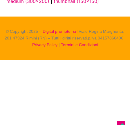
medium (300x200)
|
thumbnail (150x150)
© Copyright 2025 –
Digital promoter srl
Viale Regina Margherita,
201 47924 Rimini (RN) – Tutti i diritti riservati.p.iva 04157860406 |
Privacy Policy
|
Termini e Condizioni