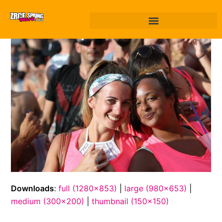
Downloads
:
full (1280x853)
|
large (980x653)
|
medium (300x200)
|
thumbnail (150x150)