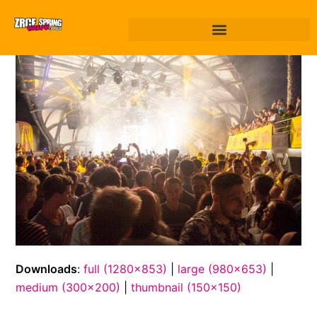
Downloads
:
full (1280x853)
|
large (980x653)
|
medium (300x200)
|
thumbnail (150x150)