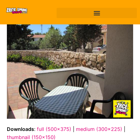
Downloads
:
full (500x375)
|
medium (300x225)
|
thumbnail (150x150)